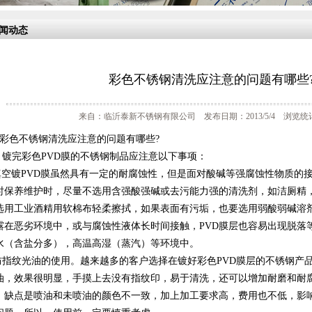
闻动态
彩色不锈钢清洗应注意的问题有哪些
来自：临沂泰新不锈钢有限公司 发布日期：2013/5/4 浏览统计
8:彩色不锈钢清洗应注意的问题有哪些?
8: 镀完彩色PVD膜的不锈钢制品应注意以下事项：
.真空镀PVD膜虽然具有一定的耐腐蚀性，但是面对酸碱等强腐蚀性物质的
时保养维护时，尽量不选用含强酸强碱或去污能力强的清洗剂，如洁厕精
选用工业酒精用软棉布轻柔擦拭，如果表面有污垢，也要选用弱酸弱碱溶
露在恶劣环境中，或与腐蚀性液体长时间接触，PVD膜层也容易出现脱落
水（含盐分多），高温高湿（蒸汽）等环境中。
.防指纹光油的使用。越来越多的客户选择在镀好彩色PVD膜层的不锈钢产
油，效果很明显，手摸上去没有指纹印，易于清洗，还可以增加耐磨和耐
，缺点是喷油和未喷油的颜色不一致，加上加工要求高，费用也不低，影